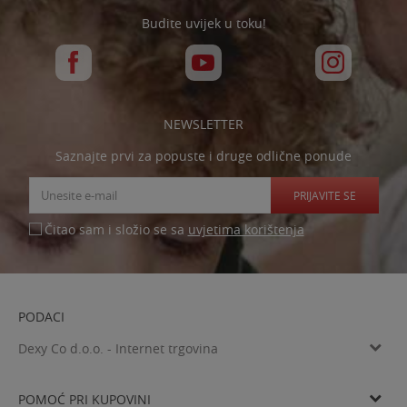
Budite uvijek u toku!
NEWSLETTER
Saznajte prvi za popuste i druge odlične ponude
PRIJAVITE SE
uvjetima korištenja
Čitao sam i složio se sa
PODACI
Dexy Co d.o.o. - Internet trgovina
Verovškova ulica 60a, SI-1000 Ljubljana
Tel: 00385 99 4769 333
POMOĆ PRI KUPOVINI