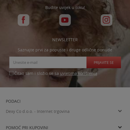
Budite uvijek u toku!
NEWSLETTER
Saznajte prvi za popuste i druge odlične ponude
PRIJAVITE SE
uvjetima korištenja
Čitao sam i složio se sa
PODACI
Dexy Co d.o.o. - Internet trgovina
Verovškova ulica 60a, SI-1000 Ljubljana
Tel: 00385 99 4769 333
POMOĆ PRI KUPOVINI