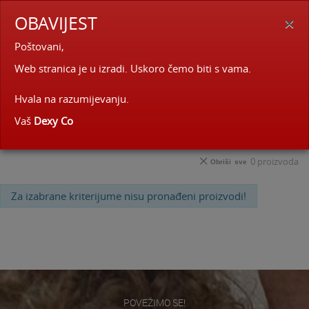
×
OBAVIJEST
0
Poštovani,
BRZA I SIGURNA DOSTAVA
Filteri
Sortiraj
Web stranica je u izradi. Uskoro čemo biti s vama.
Igračke
Hvala na razumijevanju.
Vaš
Dexy Co
8-godina
50 - 149 €
0
proizvoda
Obriši sve
Za izabrane kriterijume nisu pronađeni proizvodi!
POVEŽIMO SE!