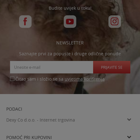
Budite uvijek u toku!
NEWSLETTER
Saznajte prvi za popuste i druge odlične ponude
PRIJAVITE SE
uvjetima korištenja
Čitao sam i složio se sa
PODACI
Dexy Co d.o.o. - Internet trgovina
Verovškova ulica 60a, SI-1000 Ljubljana
Tel: 00385 99 4769 333
POMOĆ PRI KUPOVINI