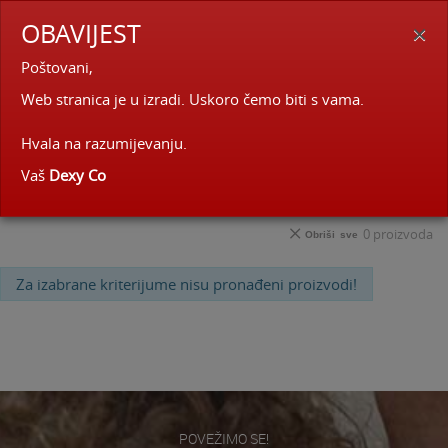
×
OBAVIJEST
0
Poštovani,
BRZA I SIGURNA DOSTAVA
Filteri
Sortiraj
Web stranica je u izradi. Uskoro čemo biti s vama.
Igračke
Hvala na razumijevanju.
Vaš
Dexy Co
playdoh
0
proizvoda
Obriši sve
Za izabrane kriterijume nisu pronađeni proizvodi!
POVEŽIMO SE!