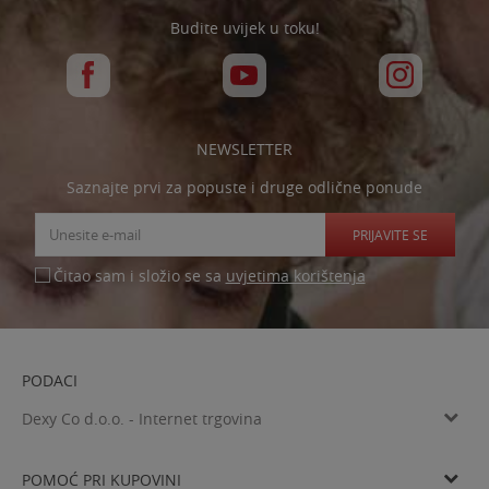
Budite uvijek u toku!
NEWSLETTER
Saznajte prvi za popuste i druge odlične ponude
PRIJAVITE SE
uvjetima korištenja
Čitao sam i složio se sa
PODACI
Dexy Co d.o.o. - Internet trgovina
Verovškova ulica 60a, SI-1000 Ljubljana
Tel: 00385 99 4769 333
POMOĆ PRI KUPOVINI