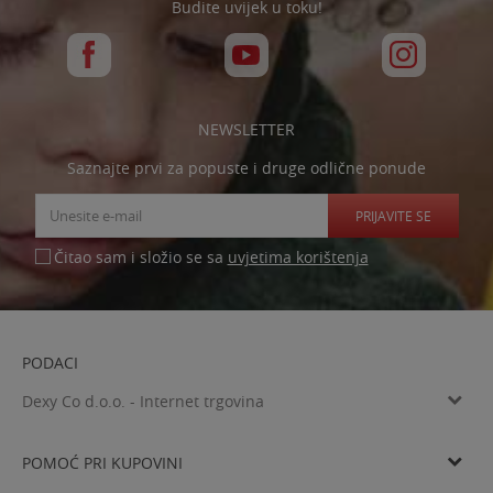
Budite uvijek u toku!
NEWSLETTER
Saznajte prvi za popuste i druge odlične ponude
PRIJAVITE SE
uvjetima korištenja
Čitao sam i složio se sa
PODACI
Dexy Co d.o.o. - Internet trgovina
Verovškova ulica 60a, SI-1000 Ljubljana
Tel: 00385 99 4769 333
POMOĆ PRI KUPOVINI
Email
online.hr@dexyco.com