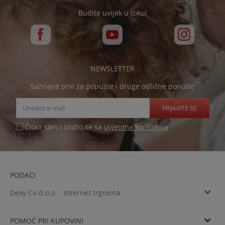
Budite uvijek u toku!
NEWSLETTER
Saznajte prvi za popuste i druge odlične ponude
PRIJAVITE SE
uvjetima korištenja
Čitao sam i složio se sa
PODACI
Dexy Co d.o.o. - Internet trgovina
Verovškova ulica 60a, SI-1000 Ljubljana
Tel: 00385 99 4769 333
POMOĆ PRI KUPOVINI