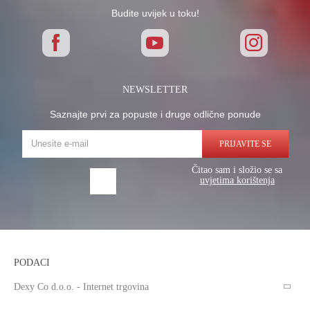
Budite uvijek u toku!
NEWSLETTER
Saznajte prvi za popuste i druge odlične ponude
PRIJAVITE SE
Čitao sam i složio se sa
uvjetima korištenja
PODACI
Dexy Co d.o.o. - Internet trgovina
Verovškova ulica 60a, SI-1000 Ljubljana