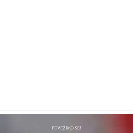
FurReal
Slatki, interaktivni plišani ljubimci FurReal!
POVEŽIMO SE!